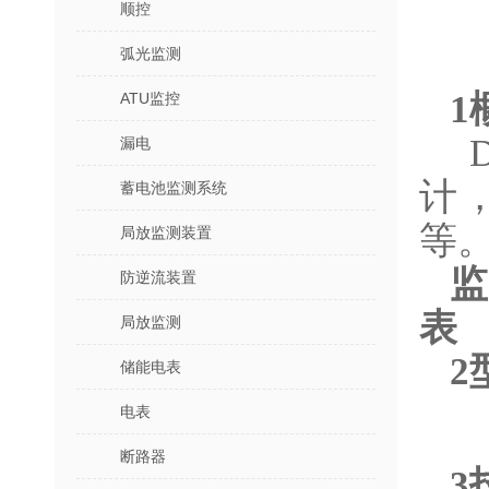
顺控
弧光监测
1
ATU监控
D
漏电
计
蓄电池监测系统
等
局放监测装置
防逆流装置
表
局放监测
2
储能电表
电表
断路器
3