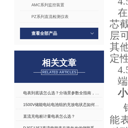
4
AMC系列监控装置
在
PZ系列直流检测仪表
芯截
层
查看全部产品
其
定
相关文章
4
RELATED ARTICLES
端
小
电表到底该怎么选？分场景参数全指南，再也不花冤枉钱
1500V储能电站电池组的充放电状态如何监测？
针
直流充电桩计量电表怎么选？
能表