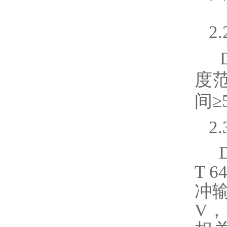
2
D
度范
间
2
D
T 
冲输
V