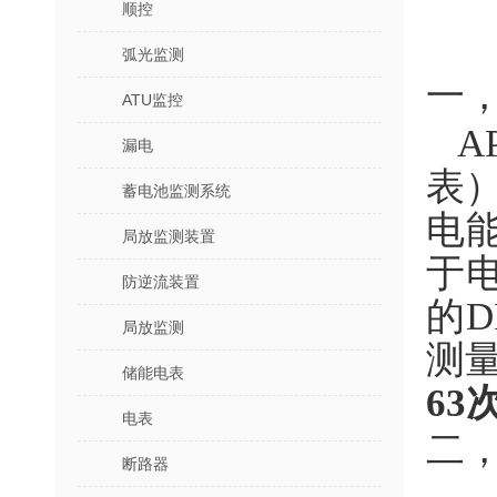
顺控
弧光监测
一
ATU监控
A
漏电
表
蓄电池监测系统
电
局放监测装置
于
防逆流装置
的
局放监测
测
储能电表
63
电表
二
断路器