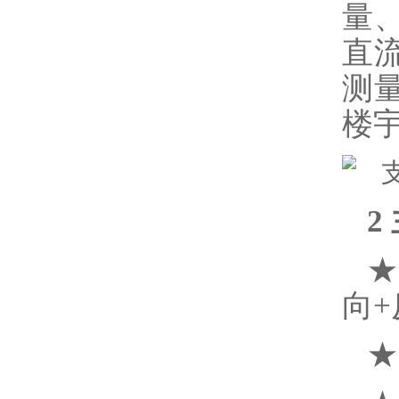
量
直
测
楼
2
★
向+
★