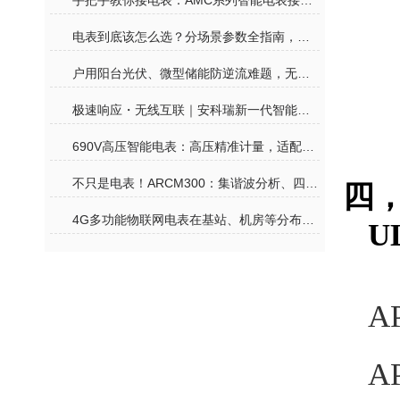
手把手教你接电表：AMC系列智能电表接线其实没那么难
电表到底该怎么选？分场景参数全指南，再也不花冤枉钱
户用阳台光伏、微型储能防逆流难题，无线计量电表一站式合规解决
极速响应・无线互联｜安科瑞新一代智能电表，赋能户用光储零碳生活
690V高压智能电表：高压精准计量，适配工业高压用电监测
不只是电表！ARCM300：集谐波分析、四象限计量、温度监测于一体的全能卫士
四
4G多功能物联网电表在基站、机房等分布式场景中的价值
U
A
A