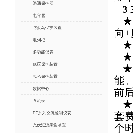
浪涌保护器
3
电容器
★
防孤岛保护装置
向+
电列柜
★
多功能仪表
★
低压保护装置
★
弧光保护装置
能
数据中心
前
直流表
★
PZ系列交流检测仪表
套
个
光伏汇流采集装置