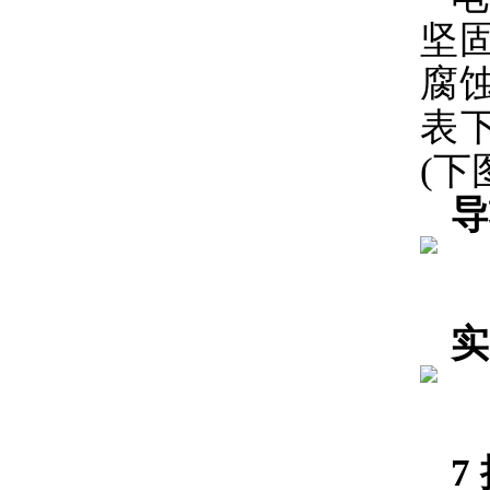
坚
腐
表
(下
导
实
7