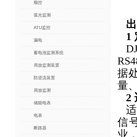
顺控
弧光监测
出
ATU监控
1
漏电
D
蓄电池监测系统
R
局放监测装置
据
防逆流装置
量
局放监测
2
储能电表
电表
信
断路器
业