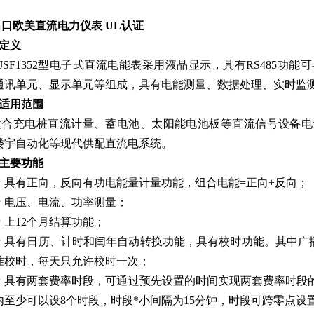
出口欧美直流电力仪表 UL认证
 定义
DJSF1352型电子式直流电能表采用液晶显示，具有RS485
通讯单元、显示单元等组成，具有电能测量、数据处理、实时监测
 适用范围
适合充电桩直流计量、蓄电池、太阳能电池板等直流信号设备电
楼宇自动化等现代供配直流电系统。
 主要功能
★ 具有正向，反向有功电能量计量功能，组合电能=正向+反向；
★ 电压、电流、功率测量；
 上12个月结算功能；
★ 具有日历、计时和闰年自动转换功能，具有校时功能。其中广
准校时，每天只允许校时一次；
★ 具有两套费率时段，可通过预先设置的时间实现两套费率时段
内至少可以设8个时段，时段*小间隔为15分钟，时段可跨零点设