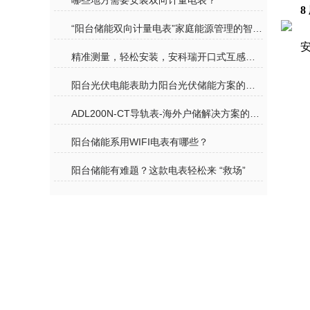
哪些地方需要安装双向计量电表？
8
“阳台储能双向计量电表”家庭能源管理的智慧管家
精准测量，轻松安装，安科瑞开口式互感器为户用储能 “添翼”
阳台光伏电能表助力阳台光伏储能方案的高效运行
ADL200N-CT导轨表-海外户储解决方案的“核心利器”
阳台储能系用WIFI电表有哪些？
阳台储能有难题？这款电表轻松来 “救场”