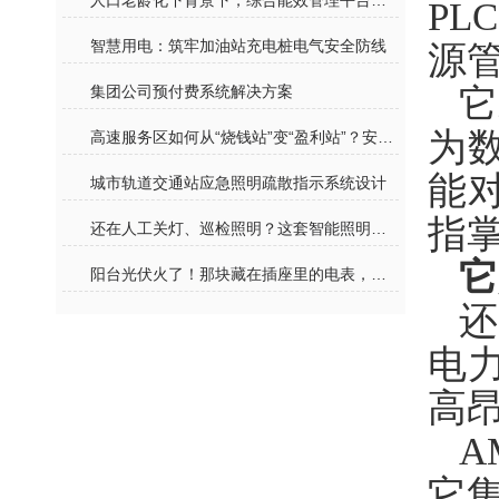
人口老龄化下背景下，综合能效管理平台为医院保驾护航
PL
智慧用电：筑牢加油站充电桩电气安全防线
源
集团公司预付费系统解决方案
它
为
高速服务区如何从“烧钱站”变“盈利站”？安科瑞EMS3.0给出标准答案
能
城市轨道交通站应急照明疏散指示系统设计
指掌
还在人工关灯、巡检照明？这套智能照明方案，校园/轨交/数据中心都在用
它
阳台光伏火了！那块藏在插座里的电表，正在改变我们用电的方式
电
高
A
它