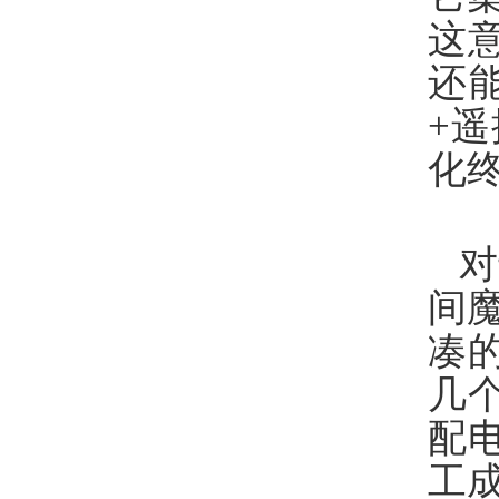
这
还
+
化
对
间
凑
几
配
工