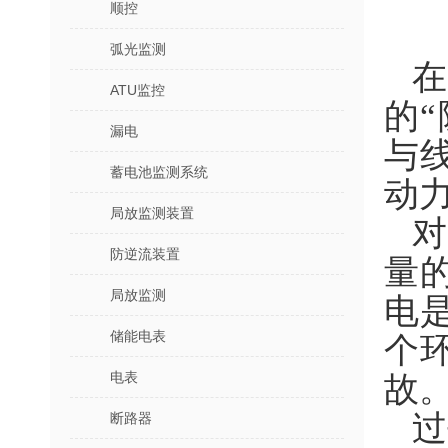
顺控
弧光监测
ATU监控
的
漏电
与
蓄电池监测系统
动
局放监测装置
防逆流装置
量
局放监测
电
储能电表
个
电表
故
过
断路器