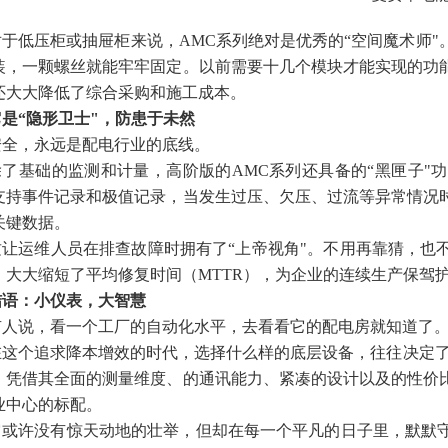
对于低压柜或抽屉柜来说，AMC系列绝对是优秀的“空间魔术师"
装，一颗螺丝就能牢牢固定。以前需要十几个模块才能实现的功
还大大降低了综合采购和施工成本。
它是“隐形卫士"，防患于未然
安全，永远是配电行业的底线。
除了基础的监测和计量，高阶版的AMC系列还具备的“黑匣子"
支持事件记录和极值记录，当发生过压、欠压、过流等异常情况
关键数据。
这让运维人员在排查故障时拥有了“上帝视角"。不用再靠猜，也
，大大缩短了平均修复时间（MTTR），为企业的连续生产保驾
结语：小仪表，大智慧
有人说，看一个工厂的自动化水平，去看看它的配电房就知道了
在这个追求降本增效的时代，选择什么样的底层设备，往往决定了
，凭借其全面的测量维度、的通讯能力、紧凑的设计以及的性价
业中心的标配。
它或许没有惊天动地的壮举，但却在每一个平凡的日子里，默默