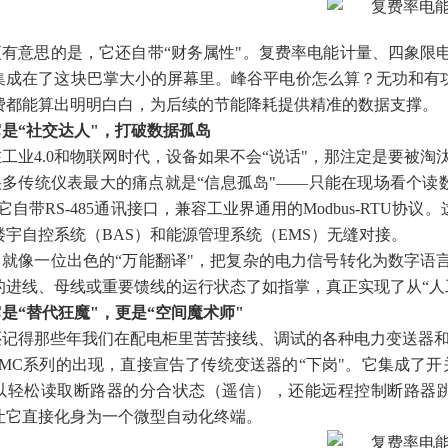
更有意思的是，它还自带“财务属性"。复费率电能计量、四象限
集成在了这块巴掌大小的屏幕里。峰谷平电价怎么算？无功和有功
费都能算出明明白白，为后续的节能降耗提供精准的数据支撑。
它是“社交达人"，打破数据孤岛
在工业4.0和物联网时代，设备如果不会“说话"，那注定是要被淘
很多传统仪表最大的痛点就是“信息孤岛"——只能在现场看个读
它自带RS-485通讯接口，兼容工业界通用的Modbus-RTU协
楼宇自控系统（BAS）和能源管理系统（EMS）无缝对接。
它就像一位出色的“万能翻译"，把复杂的电力信号转化为数字语
的进线、母线或重要馈线的运行状态了如指掌，真正实现了从“人工
它是“替代狂魔"，更是“空间魔术师"
还记得那些年我们在配电柜里苦苦接线、调试的各种电力变送器
AMC系列的出现，直接宣告了传统变送器的“下岗"。它集成了开
以轻松读取断路器的分合状态（遥信），还能远程控制断路器跳
让它直接化身为一个微型自动化终端。