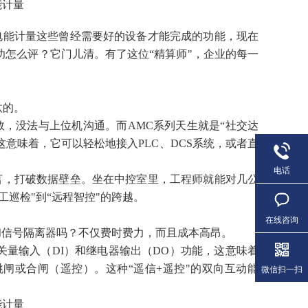
电能计量这些曾经需要好的设备才能完成的功能，现在
怎么评？它门儿清。有了这位“精算师"，企业的每一
汰的。
数，没法与上位机沟通。而AMC系列天生就是“社交达
议。这意味着，它可以轻松地接入PLC、DCS系统，或者直
电话
言，打破数据壁垒。坐在中控室里，工程师就能对几公
巡检"到“远程智控"的跨越。
在线咨询
和信号隔离器吗？不仅费时费力，而且成本高昂。
关量输入（DI）和继电器输出（DO）功能，这意味着
闸或合闸（遥控）。这种“遥信+遥控"的双向互动能
微信扫一扫