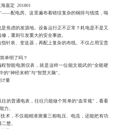
嘉定 201801
"——配电房。这里遍布着错综复杂的铜排与线缆，嗡
也是焦虑的发源地。设备运行正不正常？耗电是不是又
检修，重则引发重大的安全事故。
的指针表、变送器，再配上复杂的布线。不仅占用宝贵
得简单明了吗？
编程智能电测仪表，就是这样一位能文能武的“全能硬
的“神经末梢"与“智慧大脑"。
往的普通电表，往往只能做个简单的“血常规"，看看
检能力。
采样技术，不仅能精准测量三相电压、电流，还能把有功
清二楚。