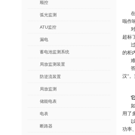
顺控
弧光监测
嗡作
ATU监控
超标
漏电
蓄电池监测系统
的柜
局放监测装置
汉"
防逆流装置
局放监测
储能电表
用了
电表
断路器
功率