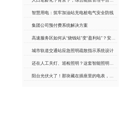
人口老龄化下背景下，综合能效管理平台为医院保驾护航
智慧用电：筑牢加油站充电桩电气安全防线
集团公司预付费系统解决方案
高速服务区如何从“烧钱站”变“盈利站”？安科瑞EMS3.0给出标准答案
城市轨道交通站应急照明疏散指示系统设计
还在人工关灯、巡检照明？这套智能照明方案，校园/轨交/数据中心都在用
阳台光伏火了！那块藏在插座里的电表，正在改变我们用电的方式