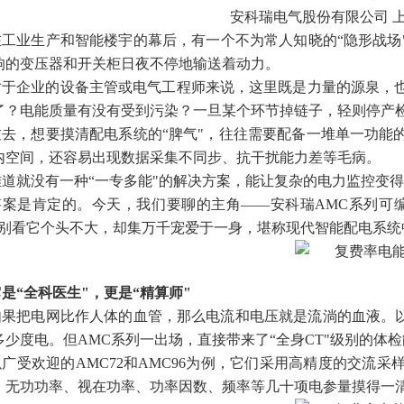
安科瑞电气股份有限公司 上海
在工业生产和智能楼宇的幕后，有一个不为常人知晓的“隐形战场
响的变压器和开关柜日夜不停地输送着动力。
对于企业的设备主管或电气工程师来说，这里既是力量的源泉，
了？电能质量有没有受到污染？一旦某个环节掉链子，轻则停产
过去，想要摸清配电系统的“脾气"，往往需要配备一堆单一功能
内空间，还容易出现数据采集不同步、抗干扰能力差等毛病。
难道就没有一种“一专多能"的解决方案，能让复杂的电力监控变
答案是肯定的。今天，我们要聊的主角——安科瑞AMC系列可
。别看它个头不大，却集万千宠爱于一身，堪称现代智能配电系统中
它是“全科医生"，更是“精算师"
如果把电网比作人体的血管，那么电流和电压就是流淌的血液。以
多少度电。但AMC系列一出场，直接带来了“全身CT"级别的体
以广受欢迎的AMC72和AMC96为例，它们采用高精度的交流
、无功功率、视在功率、功率因数、频率等几十项电参量摸得一