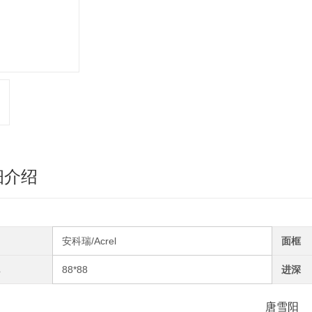
细介绍
安科瑞/Acrel
面框
88*88
进深
唐雪阳