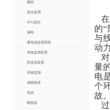
顺控
弧光监测
ATU监控
的
漏电
与
蓄电池监测系统
动
局放监测装置
防逆流装置
量
局放监测
电
储能电表
个
电表
故
过
断路器