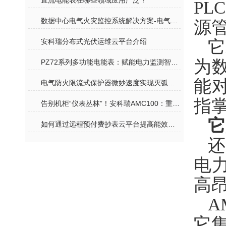
直流电能表在哪些领域应用广泛？
PL
数据中心电气火灾监控系统解决方案-电气安全预警
源
​安科瑞分布式光伏运维云平台介绍
它
为
PZ72系列多功能电能表：赋能电力监测智能化，破解传统监测困境
能
电气防火限流式保护器微妙速度实现灭弧保护
指掌
告别机柜“仪表丛林”！安科瑞AMC100：重塑精密配电监控新格局
它
如何通过远程预付费抄表云平台提高能效管理
电
高
A
它