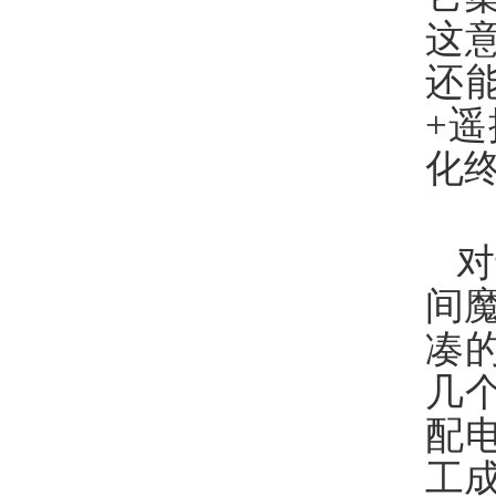
这
还
+
化
对
间
凑
几
配
工