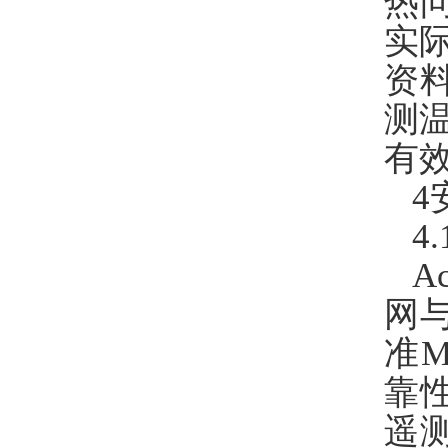
热
实
资
测
有
4
4
A
网
准M
靠
遥