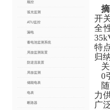
顺控
弧光监测
开
ATU监控
全
漏电
3
蓄电池监测系统
特
局放监测装置
归
防逆流装置
关
局放监测
0
储能电表
力
电表
广
断路器