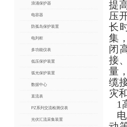
提
浪涌保护器
压
电容器
长
防孤岛保护装置
集
电列柜
闭
多功能仪表
接
低压保护装置
量
弧光保护装置
缆
数据中心
灾
直流表
1
PZ系列交流检测仪表
光伏汇流采集装置
动