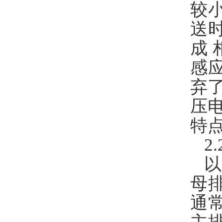
较
送
成
感
弃
压
特
2
母
通