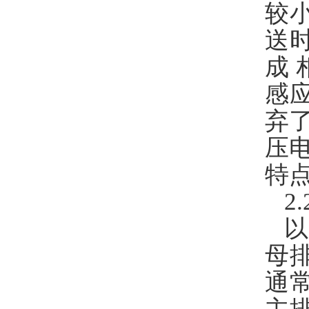
较
送
成
感
弃
压
特
2
母
通