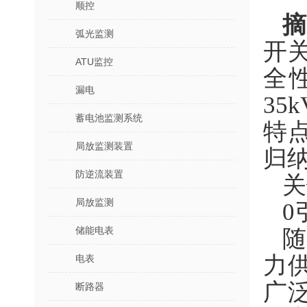
顺控
弧光监测
开
ATU监控
全
漏电
3
蓄电池监测系统
特
局放监测装置
归
防逆流装置
关
局放监测
0
储能电表
力
电表
广
断路器