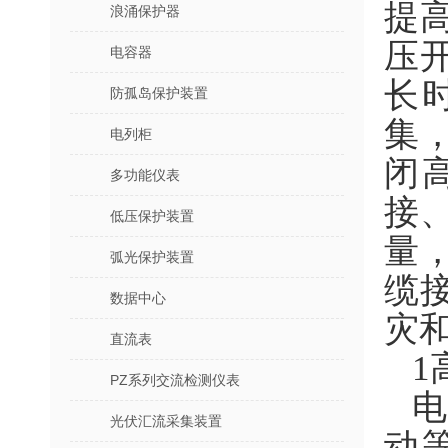
提
浪涌保护器
压
电容器
长
防孤岛保护装置
集
电列柜
闭
多功能仪表
接
低压保护装置
量
弧光保护装置
缆
数据中心
灾
直流表
1
PZ系列交流检测仪表
光伏汇流采集装置
动