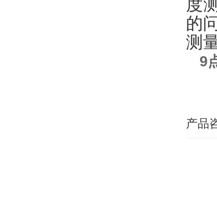
度
的
测
9
产品