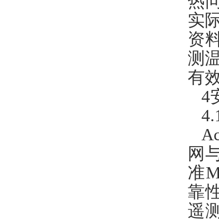
热
实
资
测
有
4
4
A
网
准M
靠
遥