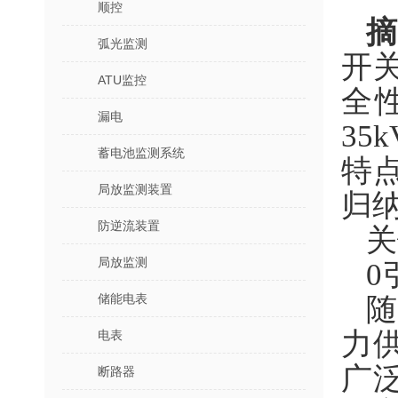
顺控
弧光监测
开
ATU监控
全
漏电
3
蓄电池监测系统
特
局放监测装置
归
防逆流装置
关
局放监测
0
储能电表
力
电表
广
断路器