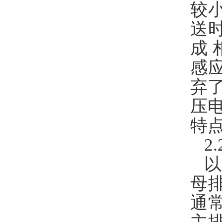
较
送
成
感
弃
压
特
2
母
通