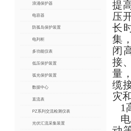
提
浪涌保护器
压
电容器
长
防孤岛保护装置
集
电列柜
闭
多功能仪表
接
低压保护装置
量
弧光保护装置
缆
数据中心
灾
直流表
1
PZ系列交流检测仪表
光伏汇流采集装置
动