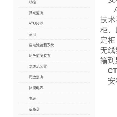
顺控
A
弧光监测
技术
ATU监控
柜、
漏电
定柜
蓄电池监测系统
无线
局放监测装置
输到
防逆流装置
C
局放监测
安
储能电表
电表
断路器