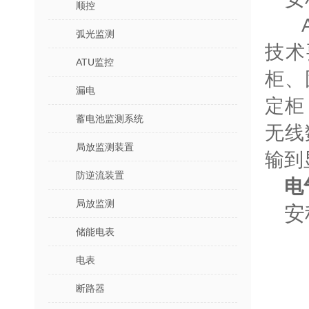
顺控
A
弧光监测
技术
ATU监控
柜、
漏电
定柜
蓄电池监测系统
无线
局放监测装置
输到
防逆流装置
电
局放监测
安
储能电表
电表
断路器