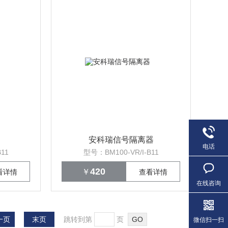
安科瑞信号隔离器
电话
11
型号：BM100-VR/I-B11
420
￥
看详情
查看详情
在线咨询
一页
末页
跳转到第
页
微信扫一扫